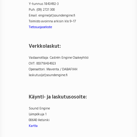
Y-tunnus 1843492-3
Puh. (09) 2721 300
Email: engine(at)soundengine.fi
Toimisto avoinna arkisin klo 9–17
Tietosuojaseloste
Verkkolaskut:
Vastaanottaja: Castrén Engine Osakeyhtiö
OVT: 003718434923
Operaattori: Maventa / DABAFIHH
laskutus(at)soundengine.fi
Käynti- ja laskutusosoite
:
Sound Engine
Lämpökuja 1
00640 Helsinki
Kartta