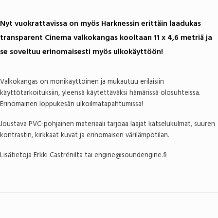
Nyt vuokrattavissa on myös Harknessin erittäin laadukas
transparent Cinema valkokangas kooltaan 11 x 4,6 metriä ja
se soveltuu erinomaisesti myös ulkokäyttöön!
Valkokangas on monikäyttöinen ja mukautuu erilaisiin
käyttötarkoituksiin, yleensä käytettäväksi hämärissä olosuhteissa.
Erinomainen loppukesän ulkoilmatapahtumissa!
Joustava PVC-pohjainen materiaali tarjoaa
laajat katselukulmat, suuren
kontrastin, kirkkaat kuvat ja erinom
aisen värilämpötilan.
Lisätietoja Erkki Castrénilta tai engine@soundengine.fi