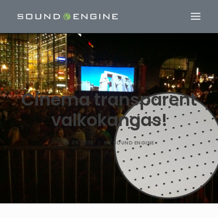
Cinema transparent
valkokangas!
15.08.2019
|
BY
SOUND ENGINE