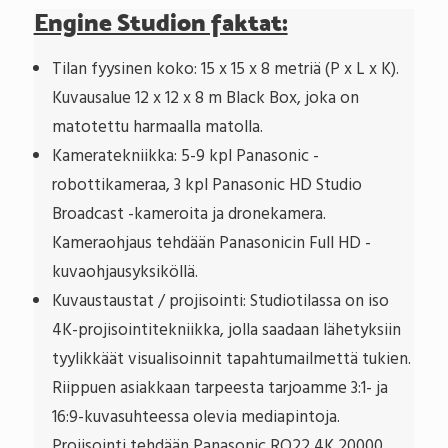
Engine Studion faktat:
Tilan fyysinen koko: 15 x 15 x 8 metriä (P x L x K).
Kuvausalue 12 x 12 x 8 m Black Box, joka on
matotettu harmaalla matolla.
Kameratekniikka: 5-9 kpl Panasonic -
robottikameraa, 3 kpl Panasonic HD Studio
Broadcast -kameroita ja dronekamera.
Kameraohjaus tehdään Panasonicin Full HD -
kuvaohjausyksiköllä.
Kuvaustaustat / projisointi: Studiotilassa on iso
4K-projisointitekniikka, jolla saadaan lähetyksiin
tyylikkäät visualisoinnit tapahtumailmettä tukien.
Riippuen asiakkaan tarpeesta tarjoamme 3:1- ja
16:9-kuvasuhteessa olevia mediapintoja.
Projisointi tehdään Panasonic RQ22 4K 20000