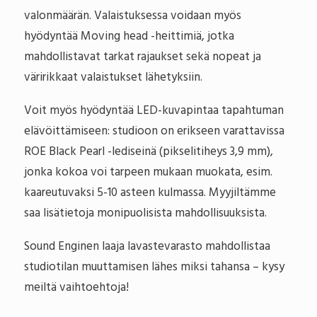
valonmäärän. Valaistuksessa voidaan myös
hyödyntää Moving head -heittimiä, jotka
mahdollistavat tarkat rajaukset sekä nopeat ja
väririkkaat valaistukset lähetyksiin.
Voit myös hyödyntää LED-kuvapintaa tapahtuman
elävöittämiseen: studioon on erikseen varattavissa
ROE Black Pearl -lediseinä (pikselitiheys 3,9 mm),
jonka kokoa voi tarpeen mukaan muokata, esim.
kaareutuvaksi 5-10 asteen kulmassa. Myyjiltämme
saa lisätietoja monipuolisista mahdollisuuksista.
Sound Enginen laaja lavastevarasto mahdollistaa
studiotilan muuttamisen lähes miksi tahansa – kysy
meiltä vaihtoehtoja!