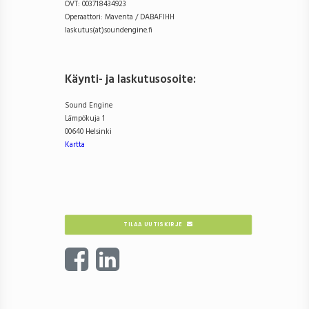
OVT: 003718434923
Operaattori: Maventa / DABAFIHH
laskutus(at)soundengine.fi
Käynti- ja laskutusosoite
:
Sound Engine
Lämpökuja 1
00640 Helsinki
Kartta
TILAA UUTISKIRJE