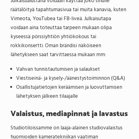
Julkaisualustana voidaan käyttää joko sinulle
räätälöityä tapahtumasivua tai muita kanavia, kuten
Vimeota, YouTubea tai FB-liveä. Julkaisutapa
voidaan aina toteuttaa tarpeen mukaan olipa
kyseessä pörssiyhtiön yhtiökokous tai
rokkikonsertti. Oman brändisi näköiseen
lähetykseen saat tarvittaessa mukaan mm:
Vahvan tunnistautumisen ja salaukset
Viestiseinä- ja kysely-/äänestystoiminnon (Q&A)
Osallistujatietojen keräämisen ja luovuttamisen
lähetyksen jälkeen tilaajalle
Valaistus, mediapinnat ja lavastus
Studiotiloissamme on laaja-alainen studiovalaistus
huomioiden kameratekniikan vaatiman