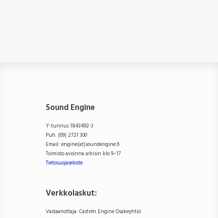
Sound Engine
Y-tunnus 1843492-3
Puh. (09) 2721 300
Email: engine(at)soundengine.fi
Toimisto avoinna arkisin klo 9–17
Tietosuojaseloste
Verkkolaskut:
Vastaanottaja: Castrén Engine Osakeyhtiö