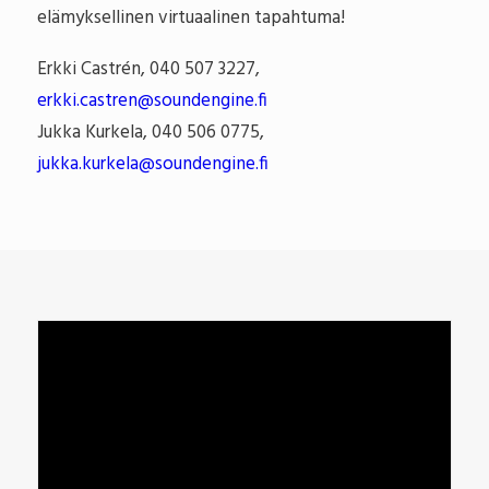
elämyksellinen virtuaalinen tapahtuma!
Erkki Castrén, 040 507 3227,
erkki.castren@soundengine.fi
Jukka Kurkela, 040 506 0775,
jukka.kurkela@soundengine.fi