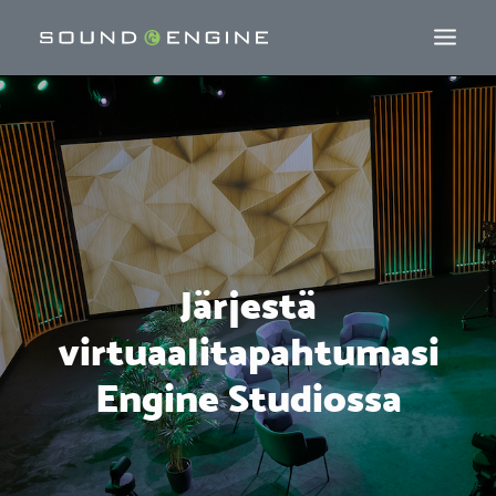
Järjestä
virtuaalitapahtumasi
Engine Studiossa