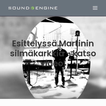
Esittelyssä Martinin
silmäkarkkia - katso
video!
10.06.2026
|
BY
JUHANI LASSILA