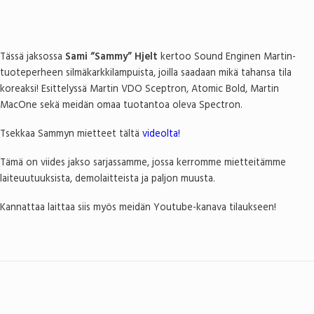
Tässä jaksossa
Sami “
Sammy”
Hjelt
kertoo Sound Enginen Martin-
tuoteperheen silmäkarkkilampuista, joilla saadaan mikä tahansa tila
koreaksi! Esittelyssä Martin VDO Sceptron, Atomic Bold, Martin
MacOne sekä meidän omaa tuotantoa oleva Spectron.
Tsekkaa
Sammy
n mietteet tältä
videolta!
Tämä on viides jakso sarjassamme, jossa kerromme mietteitämme
laiteuutuuksista, demolaitteista ja paljon muusta.
Kannattaa laittaa siis myös meidän Youtube-kanava tilaukseen!