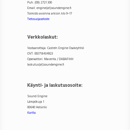
Puh. (09) 2721 300
Email: engine(at)soundengine.fi
Toimisto avoinna arkisin klo 9–17
Tietosuojaseloste
Verkkolaskut:
Vastaanottaja: Castrén Engine Osakeyhtiö
OVT: 003718434923
Operaattori: Maventa / DABAFIHH
laskutus(at)soundengine.fi
Käynti- ja laskutusosoite
:
Sound Engine
Lämpökuja 1
00640 Helsinki
Kartta