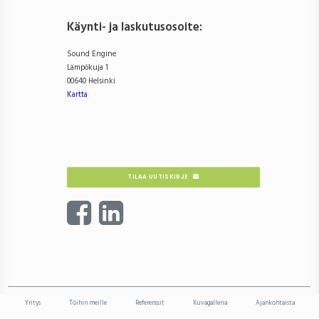
Käynti- ja laskutusosoite
:
Sound Engine
Lämpökuja 1
00640 Helsinki
Kartta
TILAA UUTISKIRJE
Yritys
Töihin meille
Referenssit
Kuvagalleria
Ajankohtaista