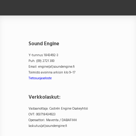
Sound Engine
Y-tunnus 1843492-3
Puh. (09) 2721 300
Email: engine(at)soundengine.fi
Toimisto avoinna arkisin klo 9–17
Tietosuojaseloste
Verkkolaskut:
Vastaanottaja: Castrén Engine Osakeyhtiö
OVT: 003718434923
Operaattori: Maventa / DABAFIHH
laskutus(at)soundengine.fi