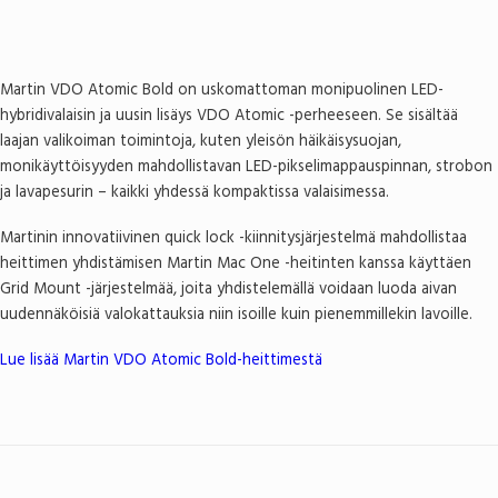
Martin VDO Atomic Bold on uskomattoman monipuolinen LED-
hybridivalaisin ja uusin lisäys VDO Atomic -perheeseen. Se sisältää
laajan valikoiman toimintoja, kuten yleisön häikäisysuojan,
monikäyttöisyyden mahdollistavan LED-pikselimappauspinnan, strobon
ja lavapesurin – kaikki yhdessä kompaktissa valaisimessa.
Martinin innovatiivinen quick lock -kiinnitysjärjestelmä mahdollistaa
heittimen yhdistämisen Martin Mac One -heitinten kanssa käyttäen
Grid Mount -järjestelmää, joita yhdistelemällä voidaan luoda aivan
uudennäköisiä valokattauksia niin isoille kuin pienemmillekin lavoille.
Lue lisää Martin VDO Atomic Bold-heittimestä