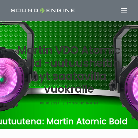
Martin VDO Atomic
Bold -uutuusheitin
nyt saatavilla
vuokralle
08.10.2024
|
BY
SOUND ENGINE