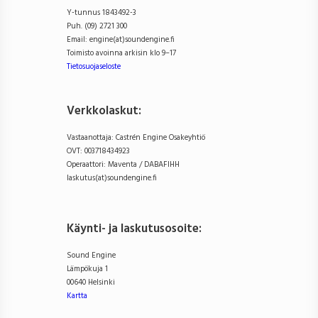
Y-tunnus 1843492-3
Puh. (09) 2721 300
Email: engine(at)soundengine.fi
Toimisto avoinna arkisin klo 9–17
Tietosuojaseloste
Verkkolaskut:
Vastaanottaja: Castrén Engine Osakeyhtiö
OVT: 003718434923
Operaattori: Maventa / DABAFIHH
laskutus(at)soundengine.fi
Käynti- ja laskutusosoite
:
Sound Engine
Lämpökuja 1
00640 Helsinki
Kartta