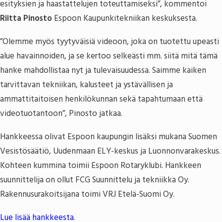
esityksien ja haastattelujen toteuttamiseksi”, kommentoi
Riitta Pinosto
Espoon Kaupunkitekniikan keskuksesta.
”Olemme myös tyytyväisiä videoon, joka on tuotettu upeasti
alue havainnoiden, ja se kertoo selkeästi mm. siitä mitä tämä
hanke mahdollistaa nyt ja tulevaisuudessa. Saimme kaiken
tarvittavan tekniikan, kalusteet ja ystävällisen ja
ammattitaitoisen henkilökunnan sekä tapahtumaan että
videotuotantoon”, Pinosto jatkaa.
Hankkeessa olivat Espoon kaupungin lisäksi mukana Suomen
Vesistösäätiö, Uudenmaan ELY-keskus ja Luonnonvarakeskus.
Kohteen kummina toimii Espoon Rotaryklubi. Hankkeen
suunnittelija on ollut FCG Suunnittelu ja tekniikka Oy.
Rakennusurakoitsijana toimi VRJ Etelä-Suomi Oy.
Lue lisää hankkeesta
.