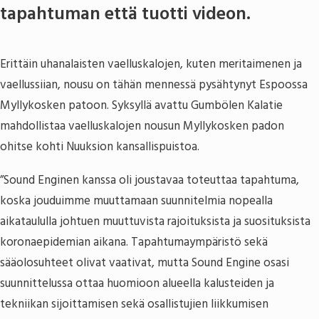
tapahtuman että tuotti videon.
Erittäin uhanalaisten vaelluskalojen, kuten meritaimenen ja
vaellussiian, nousu on tähän mennessä pysähtynyt Espoossa
Myllykosken patoon. Syksyllä avattu Gumbölen Kalatie
mahdollistaa vaelluskalojen nousun Myllykosken padon
ohitse kohti Nuuksion kansallispuistoa.
”Sound Enginen kanssa oli joustavaa toteuttaa tapahtuma,
koska jouduimme muuttamaan suunnitelmia nopealla
aikataululla johtuen muuttuvista rajoituksista ja suosituksista
koronaepidemian aikana. Tapahtumaympäristö sekä
sääolosuhteet olivat vaativat, mutta Sound Engine osasi
suunnittelussa ottaa huomioon alueella kalusteiden ja
tekniikan sijoittamisen sekä osallistujien liikkumisen