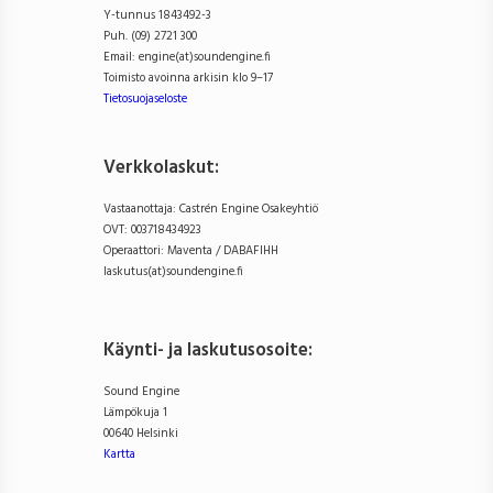
Y-tunnus 1843492-3
Puh. (09) 2721 300
Email: engine(at)soundengine.fi
Toimisto avoinna arkisin klo 9–17
Tietosuojaseloste
Verkkolaskut:
Vastaanottaja: Castrén Engine Osakeyhtiö
OVT: 003718434923
Operaattori: Maventa / DABAFIHH
laskutus(at)soundengine.fi
Käynti- ja laskutusosoite
:
Sound Engine
Lämpökuja 1
00640 Helsinki
Kartta