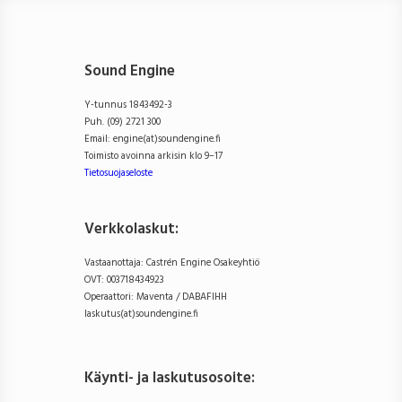
Sound Engine
Y-tunnus 1843492-3
Puh. (09) 2721 300
Email: engine(at)soundengine.fi
Toimisto avoinna arkisin klo 9–17
Tietosuojaseloste
Verkkolaskut:
Vastaanottaja: Castrén Engine Osakeyhtiö
OVT: 003718434923
Operaattori: Maventa / DABAFIHH
laskutus(at)soundengine.fi
Käynti- ja laskutusosoite
: