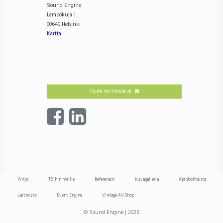
Sound Engine
Lämpökuja 1
00640 Helsinki
Kartta
TILAA UUTISKIRJE
Yritys
Töihin meille
Referenssit
Kuvagalleria
Ajankohtaista
Laitteisto
Event Engine
Vintage AV Shop
© Sound Engine | 2026