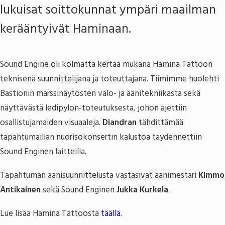
lukuisat soittokunnat ympäri maailman
kerääntyivät Haminaan.
Sound Engine oli kolmatta kertaa mukana Hamina Tattoon
teknisenä suunnittelijana ja toteuttajana. Tiimimme huolehti
Bastionin marssinäytösten valo- ja äänitekniikasta sekä
näyttävästä ledipylon-toteutuksesta, johon ajettiin
osallistujamaiden visuaaleja.
Diandran
tähdittämää
tapahtumaillan nuorisokonsertin kalustoa täydennettiin
Sound Enginen laitteilla.
Tapahtuman äänisuunnittelusta vastasivat äänimestari
Kimmo
Antikainen
sekä Sound Enginen
Jukka Kurkela
.
Lue lisää Hamina Tattoosta
täällä
.