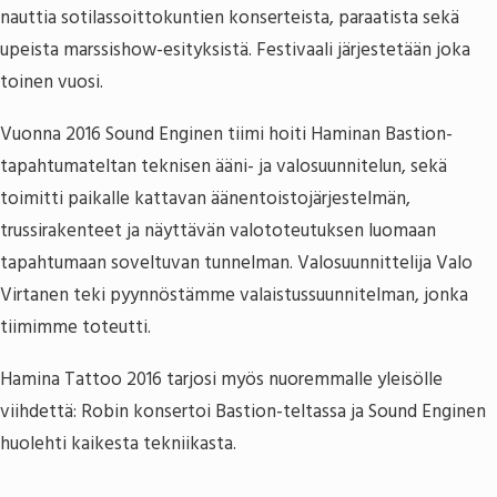
nauttia sotilassoittokuntien konserteista, paraatista sekä
upeista marssishow-esityksistä. Festivaali järjestetään joka
toinen vuosi.
Vuonna 2016 Sound Enginen tiimi hoiti Haminan Bastion-
tapahtumateltan teknisen ääni- ja valosuunnitelun, sekä
toimitti paikalle kattavan äänentoistojärjestelmän,
trussirakenteet ja näyttävän valototeutuksen luomaan
tapahtumaan soveltuvan tunnelman. Valosuunnittelija Valo
Virtanen teki pyynnöstämme valaistussuunnitelman, jonka
tiimimme toteutti.
Hamina Tattoo 2016 tarjosi myös nuoremmalle yleisölle
viihdettä: Robin konsertoi Bastion-teltassa ja Sound Enginen
huolehti kaikesta tekniikasta.