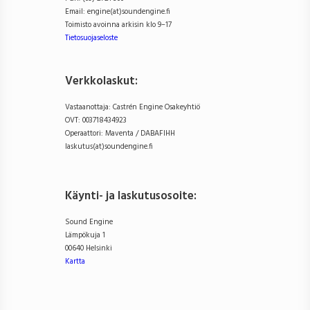
Email: engine(at)soundengine.fi
Toimisto avoinna arkisin klo 9–17
Tietosuojaseloste
Verkkolaskut:
Vastaanottaja: Castrén Engine Osakeyhtiö
OVT: 003718434923
Operaattori: Maventa / DABAFIHH
laskutus(at)soundengine.fi
Käynti- ja laskutusosoite
:
Sound Engine
Lämpökuja 1
00640 Helsinki
Kartta