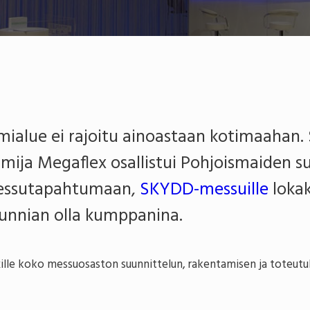
mialue ei rajoitu ainoastaan kotimaahan
oimija Megaflex osallistui Pohjoismaiden 
messutapahtumaan,
SKYDD-messuille
lokak
kunnian olla kumppanina.
lle koko messuosaston suunnittelun, rakentamisen ja toteutuk