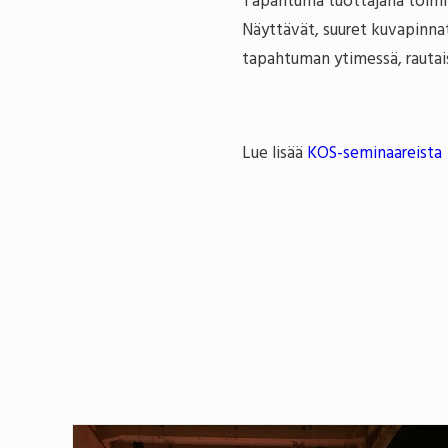
Tapahtuma tuottajana toimi T
Näyttävät, suuret kuvapinna
tapahtuman ytimessä, rautaise
Lue lisää
KOS-seminaareista