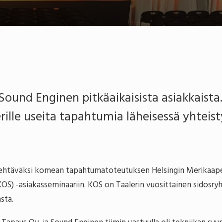
i Sound Enginen pitkäaikaisista asiakkais
rille useita tapahtumia läheisessä yhteis
htäväksi komean tapahtumatoteutuksen Helsingin Merikaapeli
 -asiakasseminaariin. KOS on Taalerin vuosittainen sidosry
asta.