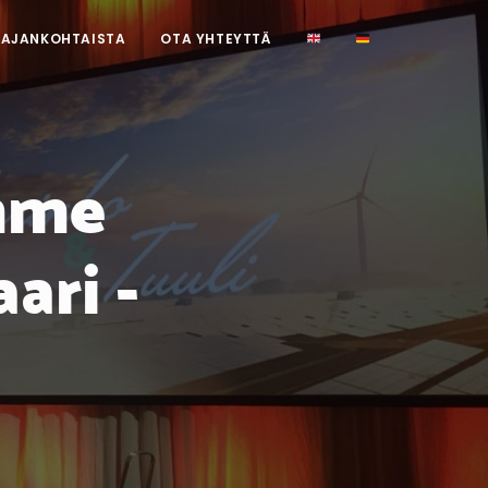
AJANKOHTAISTA
OTA YHTEYTTÄ
mme
ari -