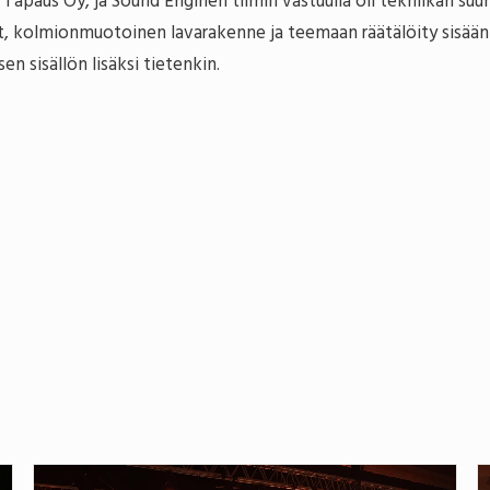
apaus Oy, ja Sound Enginen tiimin vastuulla oli tekniikan suun
t, kolmionmuotoinen lavarakenne ja teemaan räätälöity sisään
n sisällön lisäksi tietenkin.