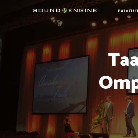
PALVELU
Ta
Ompi