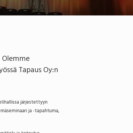
ta. Olemme
työssä Tapaus Oy:n
hallissa järjestettyyn
hmäseminaari ja -tapahtuma,