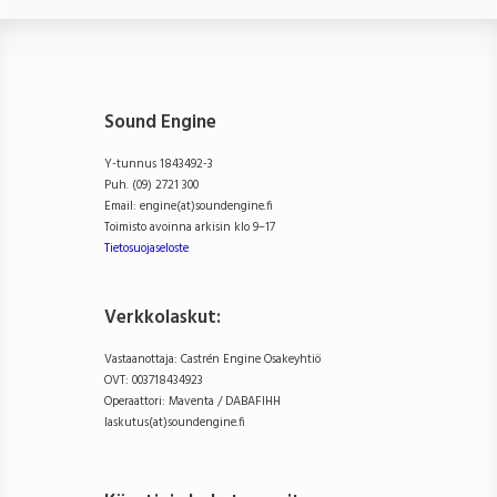
Sound Engine
Y-tunnus 1843492-3
Puh. (09) 2721 300
Email: engine(at)soundengine.fi
Toimisto avoinna arkisin klo 9–17
Tietosuojaseloste
Verkkolaskut:
Vastaanottaja: Castrén Engine Osakeyhtiö
OVT: 003718434923
Operaattori: Maventa / DABAFIHH
laskutus(at)soundengine.fi