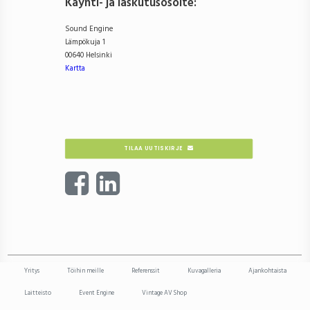
Käynti- ja laskutusosoite
:
Sound Engine
Lämpökuja 1
00640 Helsinki
Kartta
TILAA UUTISKIRJE
Yritys
Töihin meille
Referenssit
Kuvagalleria
Ajankohtaista
Laitteisto
Event Engine
Vintage AV Shop