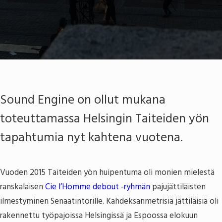
Sound Engine on ollut mukana
toteuttamassa Helsingin Taiteiden yön
tapahtumia nyt kahtena vuotena.
Vuoden 2015 Taiteiden yön huipentuma oli monien mielestä
ranskalaisen
Cie l’Homme debout -ryhmän
pajujättiläisten
ilmestyminen Senaatintorille. Kahdeksanmetrisiä jättiläisiä oli
rakennettu työpajoissa Helsingissä ja Espoossa elokuun