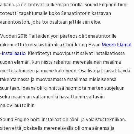
aikana, ja ne lähtivät kulkemaan torilla. Sound Enginen tiimi
toteutti tapahtumalle koko Senaatintorin kattavan
äänentoiston, joka toi osaltaan jättiläisiin eloa.
Vuoden 2016 Taiteiden yön pääteos oli Senaatintorille
rakennettu korealaistaiteilija Choi Jeong Hwan
Meren Elämät
-installaatio
. Kierrätetyt muovipussit saivat installaatiossa
uuden elämän, kun niistä rakentui merenalainen maailma
mustekaloineen ja muine kaloineen. Osallistujat saivat käydä
rakentamassa ja muovaamassa maailmaa mieleiseensä
suuntaan. Ideana oli kiinnittää huomiota merten suojeluun
sekä maailman valtamerillä havaittuihin valtaviin
muovilauttoihin.
Sound Engine hoiti installaation ääni- ja valaistustekniikan,
siten että jokaisella merenelävällä oli oma äänensä ja