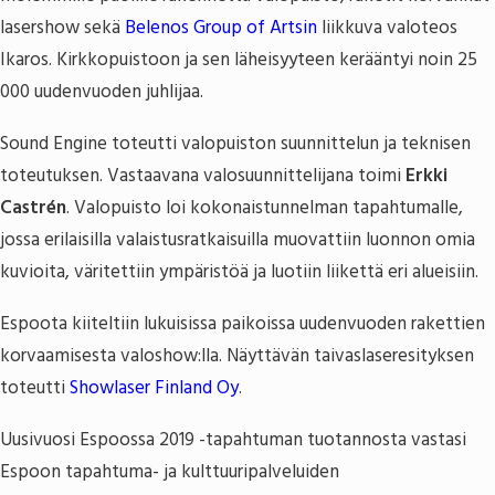
lasershow sekä
Belenos Group of Artsin
liikkuva valoteos
Ikaros. Kirkkopuistoon ja sen läheisyyteen kerääntyi noin 25
000 uudenvuoden juhlijaa.
Sound Engine toteutti valopuiston suunnittelun ja teknisen
toteutuksen. Vastaavana valosuunnittelijana toimi
Erkki
Castrén
. Valopuisto loi kokonaistunnelman tapahtumalle,
jossa erilaisilla valaistusratkaisuilla muovattiin luonnon omia
kuvioita, väritettiin ympäristöä ja luotiin liikettä eri alueisiin.
Espoota kiiteltiin lukuisissa paikoissa uudenvuoden rakettien
korvaamisesta valoshow:lla. Näyttävän taivaslaseresityksen
toteutti
Showlaser Finland Oy
.
Uusivuosi Espoossa 2019 -tapahtuman tuotannosta vastasi
Espoon tapahtuma- ja kulttuuripalveluiden