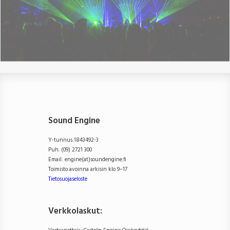
Sound Engine
Y-tunnus 1843492-3
Puh. (09) 2721 300
Email: engine(at)soundengine.fi
Toimisto avoinna arkisin klo 9–17
Tietosuojaseloste
Verkkolaskut: