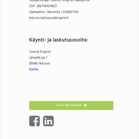
Vastaanottaja: Castrén Engine Osakeyhtiö
OVT: 003718434923
Operaattori: Maventa / DABAFIHH
laskutus(at)soundengine.fi
Käynti- ja laskutusosoite
:
Sound Engine
Lämpökuja 1
00640 Helsinki
Kartta
TILAA UUTISKIRJE