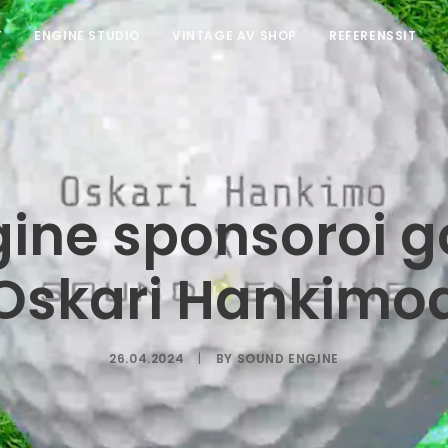
T
ENGINE STUDIO
VINTAGE AV SHOP
REFERENSSIT
ine sponsoroi g
Oskari Hankimo
26.04.2024
|
BY
SOUND ENGINE