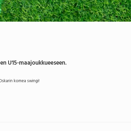
omen U15-maajoukkueeseen.
skarin komea swingi!