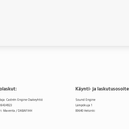
olaskut:
Käynti- ja laskutusosoit
taja: Castrén Engine Osakeyhtiö
Sound Engine
718434923
Lämpökuja 1
ri: Maventa / DABAFIHH
00640 Helsinki
at)soundengine.fi
Kartta