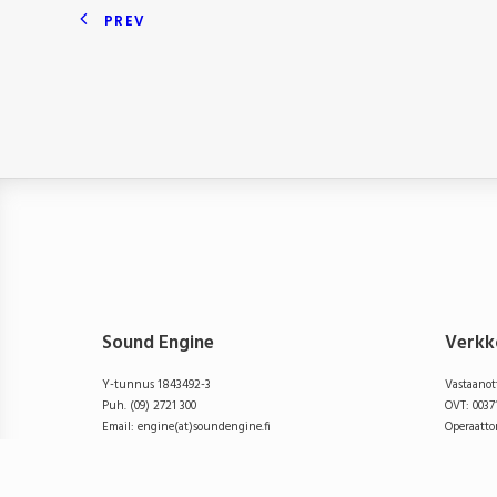
PREV
Sound Engine
Verkk
Y-tunnus 1843492-3
Vastaanot
Puh. (09) 2721 300
OVT: 003
Email: engine(at)soundengine.fi
Operaatto
Toimisto avoinna arkisin klo 9–17
laskutus(
Tietosuojaseloste