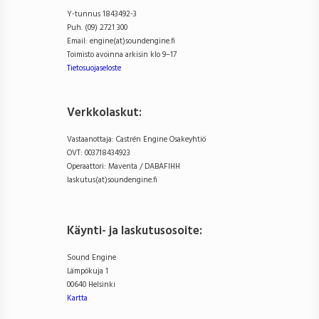
Y-tunnus 1843492-3
Puh. (09) 2721 300
Email: engine(at)soundengine.fi
Toimisto avoinna arkisin klo 9–17
Tietosuojaseloste
Verkkolaskut:
Vastaanottaja: Castrén Engine Osakeyhtiö
OVT: 003718434923
Operaattori: Maventa / DABAFIHH
laskutus(at)soundengine.fi
Käynti- ja laskutusosoite
:
Sound Engine
Lämpökuja 1
00640 Helsinki
Kartta