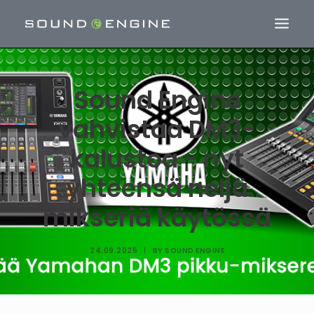
Sound Engine
vahvistaa DM3-
kalustoa - nyt
yhteensä neljä
mikseriä käytössä
24.09.2025
|
BY
SOUND ENGINE