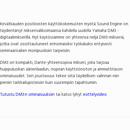
Kevätkauden positiivisten käyttökokemusten myötä Sound Engine on
täydentänyt mikserivalikoimaansa kahdella uudella Yamaha DM3 -
digitaalimikserillä. Nyt käytössämme on yhteensä neljä DM3-mikseriä,
jotka ovat osoittautuneet erinomaisiksi työkaluiksi erityisesti
seminaarisalien monipuolisiin tarpeisiin.
DM3 on kompakti, Dante-yhteensopiva mikseri, joka tarjoaa
huippuluokan äänenlaadun, nopean käyttöönoton ja ammattitason
ominaisuudet. Sen joustavuus tekee siitä täydellisen valinnan niin
pieniin tarkkailupisteisiin kuin suurempiin tapahtumiin.
Tutustu DM3:n ominaisuuksiin
tai katso lyhyt
esittelyvideo