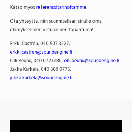
Katso myös
referenssitarinoitamme
.
Ota yhteyttä, niin suunnitellaan sinulle oma
elämyksellinen virtuaalinen tapahtuma!
Erkki Castrén, 040 507 3227,
erkki.castren@soundengine.fi
Olli Peuhu, 040 072 6186,
olli.peuhu@soundengine.fi
Jukka Kurkela, 040 506 0775,
jukka.kurkela@soundengine.fi