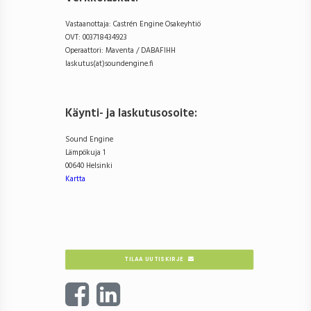
Vastaanottaja: Castrén Engine Osakeyhtiö
OVT: 003718434923
Operaattori: Maventa / DABAFIHH
laskutus(at)soundengine.fi
Käynti- ja laskutusosoite
:
Sound Engine
Lämpökuja 1
00640 Helsinki
Kartta
TILAA UUTISKIRJE