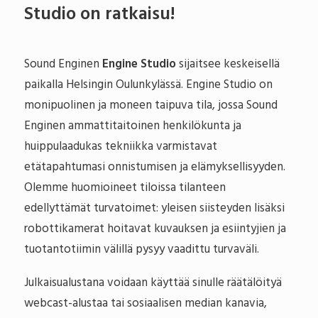
Studio on ratkaisu!
Sound Enginen
Engine Studio
sijaitsee keskeisellä
paikalla Helsingin Oulunkylässä. Engine Studio on
monipuolinen ja moneen taipuva tila, jossa Sound
Enginen ammattitaitoinen henkilökunta ja
huippulaadukas tekniikka varmistavat
etätapahtumasi onnistumisen ja elämyksellisyyden.
Olemme huomioineet tiloissa tilanteen
edellyttämät turvatoimet: yleisen siisteyden lisäksi
robottikamerat hoitavat kuvauksen ja esiintyjien ja
tuotantotiimin välillä pysyy vaadittu turvaväli.
Julkaisualustana voidaan käyttää sinulle räätälöityä
webcast-alustaa tai sosiaalisen median kanavia,