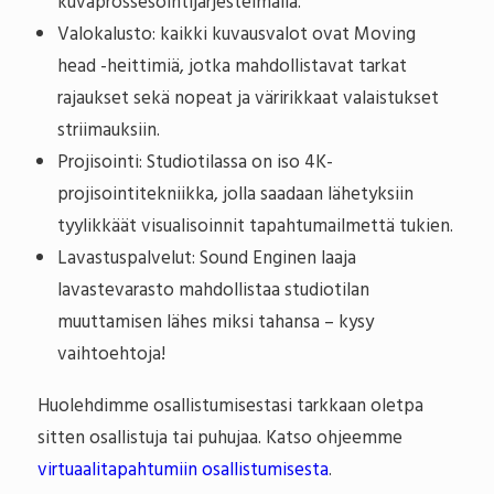
kuvaprossesointijärjestelmällä.
Valokalusto: kaikki kuvausvalot ovat Moving
head -heittimiä, jotka mahdollistavat tarkat
rajaukset sekä nopeat ja väririkkaat valaistukset
striimauksiin.
Projisointi: Studiotilassa on iso 4K-
projisointitekniikka, jolla saadaan lähetyksiin
tyylikkäät visualisoinnit tapahtumailmettä tukien.
Lavastuspalvelut: Sound Enginen laaja
lavastevarasto mahdollistaa studiotilan
muuttamisen lähes miksi tahansa – kysy
vaihtoehtoja!
Huolehdimme osallistumisestasi tarkkaan oletpa
sitten osallistuja tai puhujaa. Katso ohjeemme
virtuaalitapahtumiin osallistumisesta
.