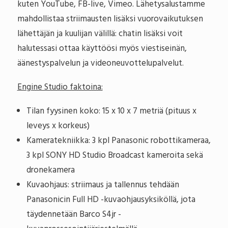
kuten YouTube, FB-live, Vimeo. Lähetysalustamme
mahdollistaa striimausten lisäksi vuorovaikutuksen
lähettäjän ja kuulijan välillä: chatin lisäksi voit
halutessasi ottaa käyttöösi myös viestiseinän,
äänestyspalvelun ja videoneuvottelupalvelut.
Engine Studio faktoina:
Tilan fyysinen koko: 15 x 10 x 7 metriä (pituus x
leveys x korkeus)
Kameratekniikka: 3 kpl Panasonic robottikameraa,
3 kpl SONY HD Studio Broadcast kameroita sekä
dronekamera
Kuvaohjaus: striimaus ja tallennus tehdään
Panasonicin Full HD -kuvaohjausyksiköllä, jota
täydennetään Barco S4jr -