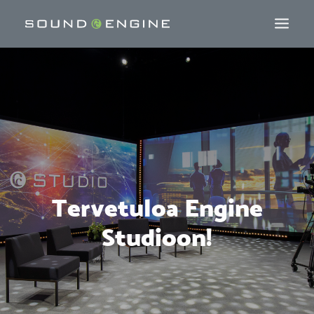
Tervetuloa Engine
Studioon!