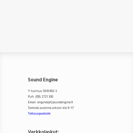
Sound Engine
Y-tunnus 1843492-3
Puh. (09) 2721 300
Email: engine(at)soundengine.fi
Toimisto avoinna arkisin klo 9–17
Tietosuojaseloste
Verkkolaskut: