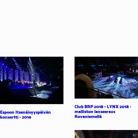
Club BRP 2018 – LYNX 2018 -
malliston lanseeraus
Espoon Itsenäisyyspäivän
Rovaniemellä
konsertti - 2016