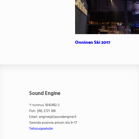
Onninen Ski 2017
Sound Engine
Y-tunnus 1843492-3
Puh. (09) 2721 300
Email: engine(at)soundengine.fi
Toimisto avoinna arkisin klo 9–17
Tietosuojaseloste