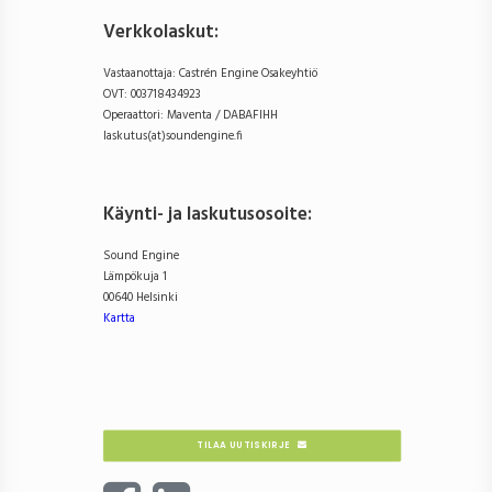
Verkkolaskut:
Vastaanottaja: Castrén Engine Osakeyhtiö
OVT: 003718434923
Operaattori: Maventa / DABAFIHH
laskutus(at)soundengine.fi
Käynti- ja laskutusosoite
:
Sound Engine
Lämpökuja 1
00640 Helsinki
Kartta
TILAA UUTISKIRJE