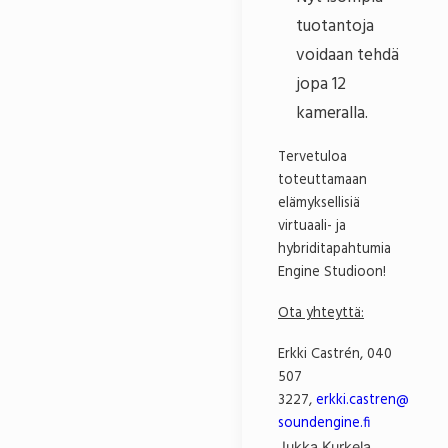
tuotantoja
voidaan tehdä
jopa 12
kameralla.
Tervetuloa
toteuttamaan
elämyksellisiä
virtuaali- ja
hybriditapahtumia
Engine Studioon!
Ota yhteyttä:
Erkki Castrén, 040
507
3227,
erkki.castren@
soundengine.fi
Jukka Kurkela,