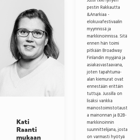
Jussi teki lyhyen
pestin Rakkautta
&Anarkiaa -
elokuvafestivaalin
myynnissä ja
markkinoinnissa. Sitä
ennen hän toimi
pitkään Broadway
Finlandin myyjänä ja
asiakasvastaavana,
joten tapahtuma-
alan kiemurat ovat
ennestään erittäin
tuttuja. Jussilla on
lisäksi vankka
mainostoimistotaust
a mainonnan ja B2B-
Kati
markkinoinnin
Raanti
suunnittelijana, josta
mukaan
on varmasti hyötyä