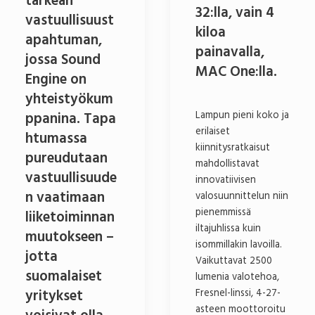
tärkeän
32:lla, vain 4
vastuullisuust
kiloa
apahtuman,
painavalla,
jossa Sound
MAC One:lla.
Engine on
yhteistyökum
ppanina. Tapa
Lampun pieni koko ja
erilaiset
htumassa
kiinnitysratkaisut
pureudutaan
mahdollistavat
vastuullisuude
innovatiivisen
n vaatimaan
valosuunnittelun niin
pienemmissä
liiketoiminnan
iltajuhlissa kuin
muutokseen –
isommillakin lavoilla.
jotta
Vaikuttavat 2500
suomalaiset
lumenia valotehoa,
yritykset
Fresnel-linssi, 4-27-
asteen moottoroitu