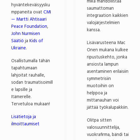
mikä mahdollistaa
hyväntekeväisyysku
saumattoman
mppaneita ovat
CMI
integraation kaikkien
— Martti Ahtisaari
valojärjestelmien
Peace Foundation
,
kanssa.
John Nurmisen
Säätiö
ja
Kids of
Lisävarusteena Mac
Ukraine
.
Onen mukana kulkee
ripustuskehto, jonka
Osallistumalla tähän
ansiosta lampun
tapahtumaan
asentaminen erilaisiin
lahjoitat rauhalle,
symmetrisiin
sodan traumatisoimill
muotoihin on
e lapsille ja
helppoa ja
Itämerelle.
mittanauhan voi
Tervetuloa mukaan!
jättää työkalupakkiin.
Lisätietoja ja
Olitpa sitten
ilmoittaumiset
valosuunnittelija,
vuokrafirma, bändi tai