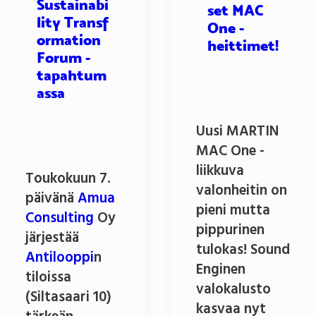
Sustainabi
set MAC
lity Transf
One -
ormation
heittimet!
Forum -
tapahtum
assa
Uusi MARTIN
MAC One -
liikkuva
Toukokuun 7.
valonheitin on
päivänä
Amua
pieni mutta
Consulting
Oy
pippurinen
järjestää
tulokas! Sound
Antilooppi
n
Enginen
tiloissa
valokalusto
(Siltasaari 10)
kasvaa nyt