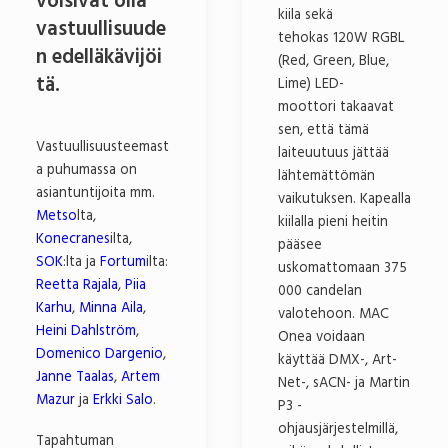
voisivat olla
kiila sekä
vastuullisuude
tehokas 120W RGBL
n edelläkävijöi
(Red, Green, Blue,
tä.
Lime) LED-
moottori takaavat
sen, että tämä
Vastuullisuusteemast
laiteuutuus jättää
a puhumassa on
lähtemättömän
asiantuntijoita mm.
vaikutuksen. Kapealla
Metso
lta,
kiilalla pieni heitin
Konecranes
ilta,
pääsee
SOK
:lta ja
Fortum
ilta:
uskomattomaan 375
Reetta Rajala
,
Piia
000 candelan
Karhu
,
Minna Aila
,
valotehoon. MAC
Heini Dahlström
,
Onea voidaan
Domenico Dargenio
,
käyttää DMX-, Art-
Janne Taalas
,
Artem
Net-, sACN- ja Martin
Mazur
ja
Erkki Salo
.
P3 -
ohjausjärjestelmillä,
Tapahtuman