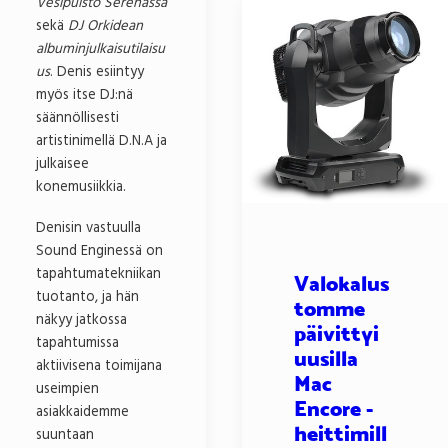
Vesipuisto Serenassa
sekä
DJ Orkidean
albuminjulkaisutilaisu
us
. Denis esiintyy
myös itse DJ:nä
säännöllisesti
artistinimellä D.N.A ja
julkaisee
konemusiikkia.
Denisin vastuulla
Sound Enginessä on
tapahtumatekniikan
Valokalus
tuotanto, ja hän
tomme
näkyy jatkossa
päivittyi
tapahtumissa
uusilla
aktiivisena toimijana
Mac
useimpien
Encore -
asiakkaidemme
heittimill
suuntaan