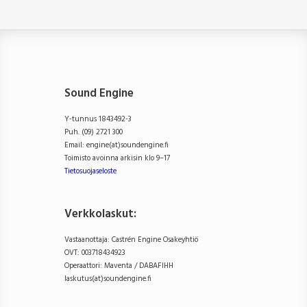
Sound Engine
Y-tunnus 1843492-3
Puh. (09) 2721 300
Email: engine(at)soundengine.fi
Toimisto avoinna arkisin klo 9–17
Tietosuojaseloste
Verkkolaskut:
Vastaanottaja: Castrén Engine Osakeyhtiö
OVT: 003718434923
Operaattori: Maventa / DABAFIHH
laskutus(at)soundengine.fi