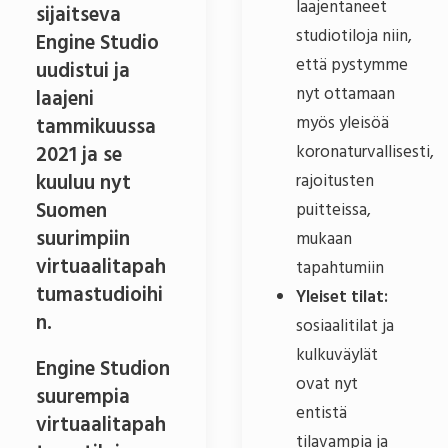
laajentaneet
sijaitseva
studiotiloja niin,
Engine Studio
että pystymme
uudistui ja
nyt ottamaan
laajeni
myös yleisöä
tammikuussa
koronaturvallisesti,
2021 ja se
kuuluu nyt
rajoitusten
Suomen
puitteissa,
suurimpiin
mukaan
virtuaalitapah
tapahtumiin
tumastudioihi
Yleiset tilat:
n.
sosiaalitilat ja
kulkuväylät
Engine Studion
ovat nyt
suurempia
entistä
virtuaalitapah
tilavampia ja