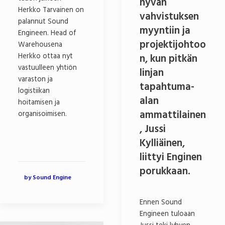
hyvän
Herkko Tarvainen on
vahvistuksen
palannut Sound
myyntiin ja
Engineen. Head of
projektijohtoo
Warehousena
Herkko ottaa nyt
n, kun pitkän
vastuulleen yhtiön
linjan
varaston ja
tapahtuma-
logistiikan
alan
hoitamisen ja
ammattilainen
organisoimisen.
, Jussi
Kylliäinen,
liittyi Enginen
porukkaan.
by Sound Engine
Ennen Sound
Engineen tuloaan