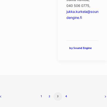
040 506 0775,
jukka.kurkela@soun
dengine.fi
by Sound Engine
1
2
3
4