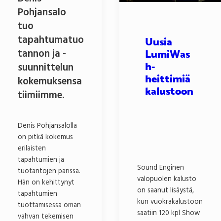
Pohjansalo
tuo
tapahtumatuo
Uusia
tannon ja -
LumiWas
suunnittelun
h-
heittimiä
kokemuksensa
kalustoon
tiimiimme.
Denis Pohjansalolla
on pitkä kokemus
erilaisten
tapahtumien ja
Sound Enginen
tuotantojen parissa.
valopuolen kalusto
Hän on kehittynyt
on saanut lisäystä,
tapahtumien
kun vuokrakalustoon
tuottamisessa oman
saatiin 120 kpl Show
vahvan tekemisen