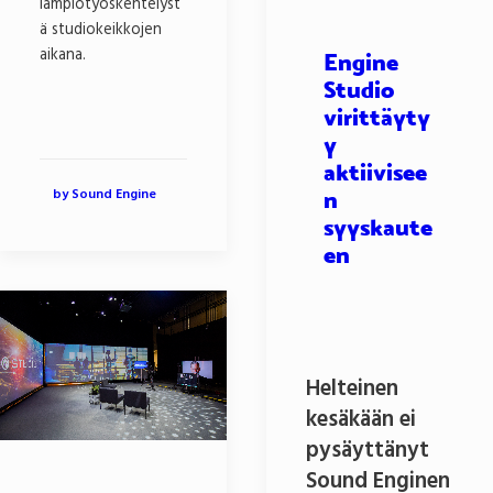
lämpiötyöskentelyst
ä studiokeikkojen
aikana.
Engine
Studio
virittäyty
y
aktiivisee
by Sound Engine
n
syyskaute
en
Helteinen
kesäkään ei
pysäyttänyt
Sound Enginen