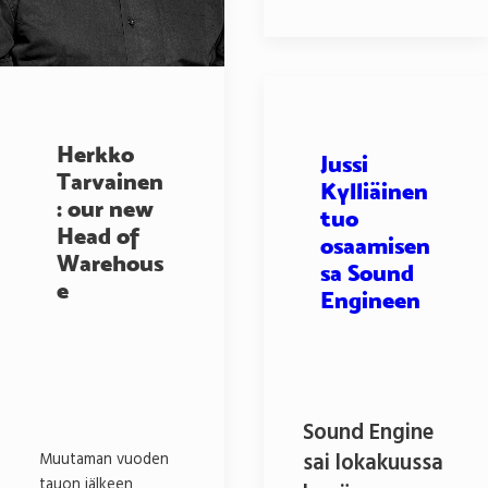
Herkko
Jussi
Tarvainen
Kylliäinen
: our new
tuo
Head of
osaamisen
Warehous
sa Sound
e
Engineen
Sound Engine
sai lokakuussa
Muutaman vuoden
tauon jälkeen