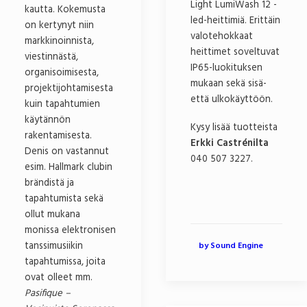
Light LumiWash 12 -
kautta. Kokemusta
led-heittimiä. Erittäin
on kertynyt niin
valotehokkaat
markkinoinnista,
heittimet soveltuvat
viestinnästä,
IP65-luokituksen
organisoimisesta,
mukaan sekä sisä-
projektijohtamisesta
että ulkokäyttöön.
kuin tapahtumien
käytännön
Kysy lisää tuotteista
rakentamisesta.
Erkki Castrénilta
Denis on vastannut
040 507 3227.
esim. Hallmark clubin
brändistä ja
tapahtumista sekä
ollut mukana
monissa elektronisen
tanssimusiikin
by Sound Engine
tapahtumissa, joita
ovat olleet mm.
Pasifique –