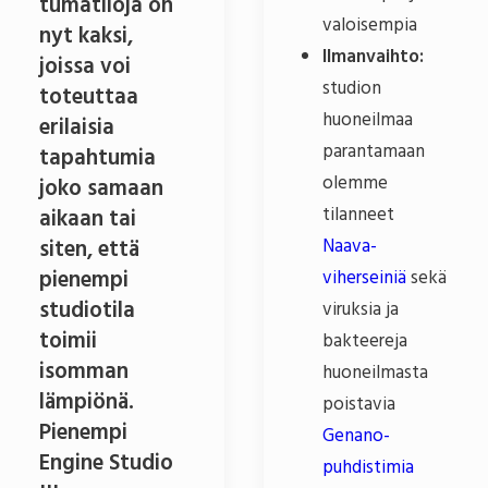
tumatiloja on
valoisempia
nyt kaksi,
Ilmanvaihto:
joissa voi
studion
toteuttaa
huoneilmaa
erilaisia
parantamaan
tapahtumia
olemme
joko samaan
tilanneet
aikaan tai
Naava-
siten, että
pienempi
viherseiniä
sekä
studiotila
viruksia ja
toimii
bakteereja
isomman
huoneilmasta
lämpiönä.
poistavia
Pienempi
Genano-
Engine Studio
puhdistimia