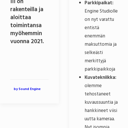
III on
Parkkipaikat:
rakenteilla ja
Engine Studiolle
aloittaa
on nyt varattu
toimintansa
entistä
myöhemmin
enemmän
vuonna 2021.
maksuttomia ja
selkeästi
merkittyjä
parkkipaikkoja
Kuvatekniikka:
olemme
by Sound Engine
tehostaneet
kuvaussuuntia ja
hankkineet viisi
uutta kameraa.
Nyt isompia