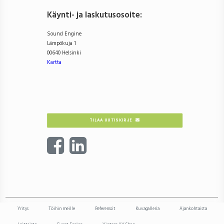
Käynti- ja laskutusosoite
:
Sound Engine
Lämpökuja 1
00640 Helsinki
Kartta
TILAA UUTISKIRJE
Yritys
Töihin meille
Referenssit
Kuvagalleria
Ajankohtaista