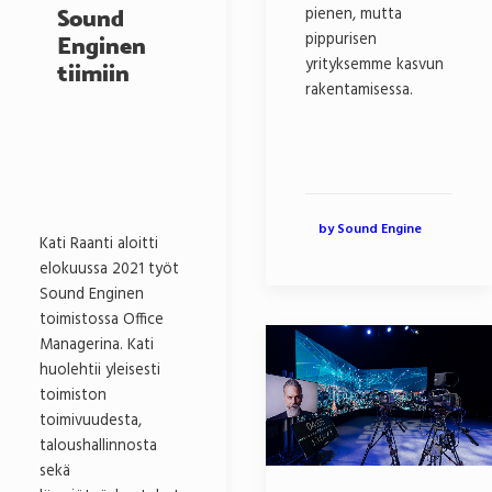
pienen, mutta
Sound
pippurisen
Enginen
yrityksemme kasvun
tiimiin
rakentamisessa.
by Sound Engine
Kati Raanti aloitti
elokuussa 2021 työt
Sound Enginen
toimistossa Office
Managerina. Kati
huolehtii yleisesti
toimiston
toimivuudesta,
taloushallinnosta
sekä