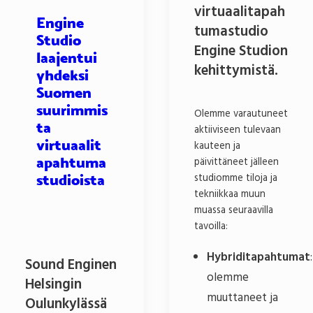
virtuaalitapah
Engine
tumastudio
Studio
Engine Studion
laajentui
kehittymistä.
yhdeksi
Suomen
suurimmis
Olemme varautuneet
ta
aktiiviseen tulevaan
virtuaalit
kauteen ja
apahtuma
päivittäneet jälleen
studiomme tiloja ja
studioista
tekniikkaa muun
muassa seuraavilla
tavoilla:
Hybriditapahtumat
:
Sound Enginen
olemme
Helsingin
muuttaneet ja
Oulunkylässä