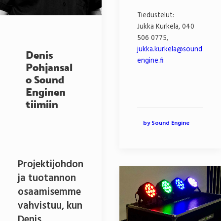
Tiedustelut:
Jukka Kurkela, 040
506 0775,
jukka.kurkela@sound
Denis
engine.fi
Pohjansal
o Sound
Enginen
tiimiin
by Sound Engine
Projektijohdon
ja tuotannon
osaamisemme
vahvistuu, kun
Denis