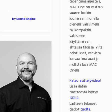
tapahtumajärjestäjä,
MAC One on vastaus
suuren lookin
luomiseen monella
by Sound Engine
pienellä valaisimella
tai kompaktin
valaisimen
käyttämiseen
ahtaissa tiloissa. Ylitä
odotukset, vahvista
luovaa ilmaisuasi ja
mullista lava MAC
Onella.
Katso esittelyvideo
!
Lisää dataa
tuotteesta löytyy
täältä
.
Laitteen tekniset
tiedot
tuolta
.