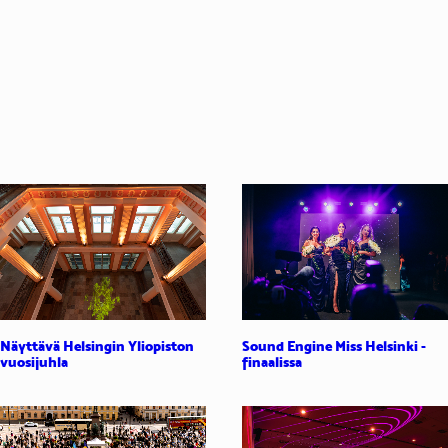
Näyttävä Helsingin Yliopiston
Sound Engine Miss Helsinki -
vuosijuhla
finaalissa