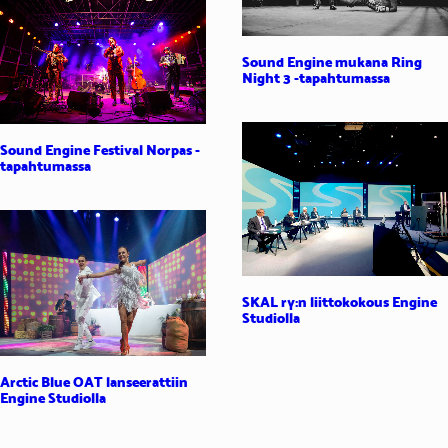
Sound Engine mukana Ring
Night 3 -tapahtumassa
Sound Engine Festival Norpas -
tapahtumassa
SKAL ry:n liittokokous Engine
Studiolla
Arctic Blue OAT lanseerattiin
Engine Studiolla