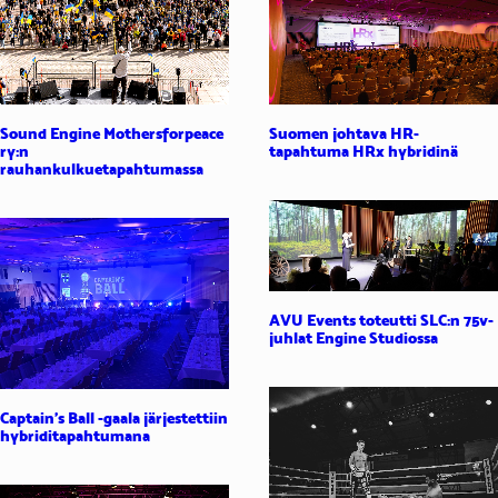
Suomen johtava HR-
Sound Engine Mothersforpeace
tapahtuma HRx hybridinä
ry:n
rauhankulkuetapahtumassa
AVU Events toteutti SLC:n 75v-
juhlat Engine Studiossa
Captain’s Ball -gaala järjestettiin
hybriditapahtumana