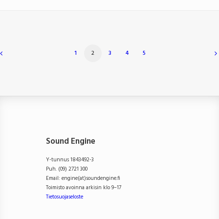
1
2
3
4
5
Sound Engine
Y-tunnus 1843492-3
Puh. (09) 2721 300
Email: engine(at)soundengine.fi
Toimisto avoinna arkisin klo 9–17
Tietosuojaseloste