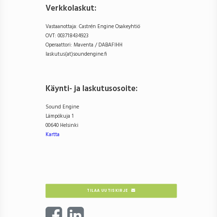
Verkkolaskut:
Vastaanottaja: Castrén Engine Osakeyhtiö
OVT: 003718434923
Operaattori: Maventa / DABAFIHH
laskutus(at)soundengine.fi
Käynti- ja laskutusosoite
:
Sound Engine
Lämpökuja 1
00640 Helsinki
Kartta
TILAA UUTISKIRJE